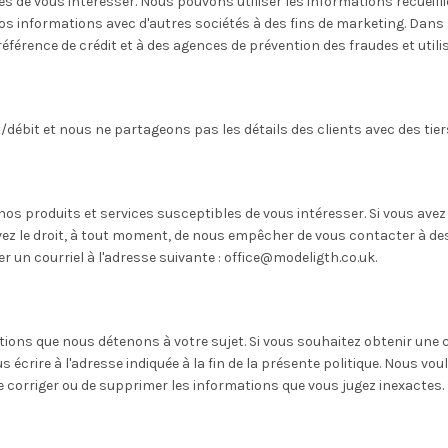
es de vous intéresser. Nous pouvons utiliser les informations recueilli
vos informations avec d'autres sociétés à des fins de marketing. Dan
rence de crédit et à des agences de prévention des fraudes et utilis
/débit et nous ne partageons pas les détails des clients avec des tier
s produits et services susceptibles de vous intéresser. Si vous ave
z le droit, à tout moment, de nous empêcher de vous contacter à des 
r un courriel à l'adresse suivante : office@modeligth.co.uk.
ions que nous détenons à votre sujet. Si vous souhaitez obtenir une c
s écrire à l'adresse indiquée à la fin de la présente politique. Nous 
 corriger ou de supprimer les informations que vous jugez inexactes.